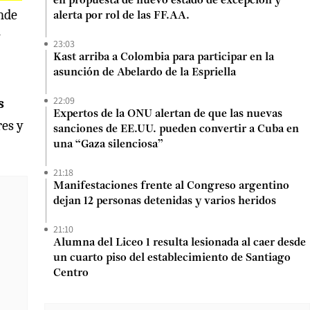
en propuesta de nuevo estado de excepción y
onde
alerta por rol de las FF.AA.
y
23:03
Kast arriba a Colombia para participar en la
asunción de Abelardo de la Espriella
22:09
s
Expertos de la ONU alertan de que las nuevas
res y
sanciones de EE.UU. pueden convertir a Cuba en
una “Gaza silenciosa”
21:18
Manifestaciones frente al Congreso argentino
dejan 12 personas detenidas y varios heridos
21:10
Alumna del Liceo 1 resulta lesionada al caer desde
un cuarto piso del establecimiento de Santiago
Centro