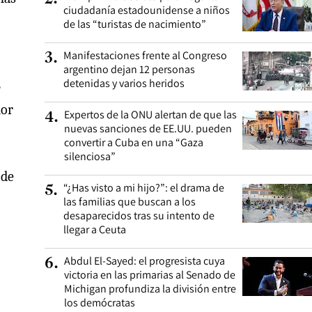
ciudadanía estadounidense a niños
de las “turistas de nacimiento”
Manifestaciones frente al Congreso
3
.
argentino dejan 12 personas
detenidas y varios heridos
e
nor
Expertos de la ONU alertan de que las
4
.
nuevas sanciones de EE.UU. pueden
convertir a Cuba en una “Gaza
silenciosa”
 de
“¿Has visto a mi hijo?”: el drama de
5
.
las familias que buscan a los
desaparecidos tras su intento de
llegar a Ceuta
Abdul El-Sayed: el progresista cuya
6
.
victoria en las primarias al Senado de
Michigan profundiza la división entre
los demócratas