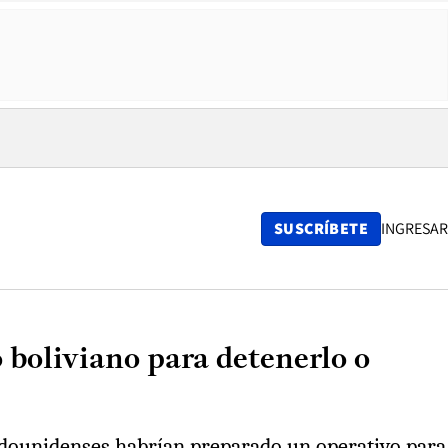
SUSCRÍBETE
INGRESAR
 boliviano para detenerlo o
tadounidenses habrían preparado un operativo para