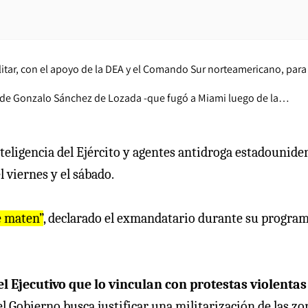
itar, con el apoyo de la DEA y el Comando Sur norteamericano, para
no de Gonzalo Sánchez de Lozada -que fugó a Miami luego de la…
eligencia del Ejército y agentes antidroga estadounide
 viernes y el sábado.
e maten”
, declarado el exmandatario durante su progra
l Ejecutivo que lo vinculan con protestas violentas
l Gobierno busca justificar una militarización de las zo