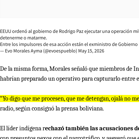
EEUU ordenó al gobierno de Rodrigo Paz ejecutar una operación mil
detenerme o matarme.
Entre los impulsores de esa acción están el exministro de Gobier
— Evo Morales Ayma (@evoespueblo)
May 15, 2026
De la misma forma, Morales señaló que miembros de Int
habrían preparado un operativo para capturarlo entre el
“Yo digo que me procesen, que me detengan, ojalá no m
radio, según consignó la prensa boliviana.
El líder indígena r
echazó también las acusaciones de
con presuntos nexos con el narcotráfico, y aseveró que e