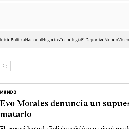
Inicio
Política
Nacional
Negocios
Tecnología
El Deportivo
Mundo
Vide
MUNDO
Evo Morales denuncia un supuest
matarlo
El expresidente de Bolivia señaló que miembros de