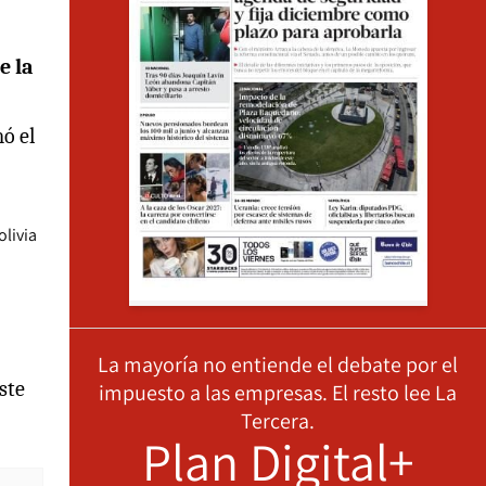
e la
ó el
olivia
La mayoría no entiende el debate por el
ste
impuesto a las empresas. El resto lee La
Tercera.
Plan Digital+