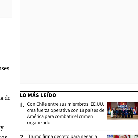
nses
LO MÁS LEÍDO
ma de
Con Chile entre sus miembros: EE.UU.
1
.
crea fuerza operativa con 18 países de
América para combatir el crimen
organizado
y
Trump firma decreto para negar la
nas
2
.