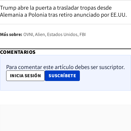
Trump abre la puerta a trasladar tropas desde
Alemania a Polonia tras retiro anunciado por EE.UU.
Más sobre:
OVNI
Alien
Estados Unidos
FBI
COMENTARIOS
Para comentar este artículo debes ser suscriptor.
OPENS IN NEW WINDOW
INICIA SESIÓN
SUSCRÍBETE