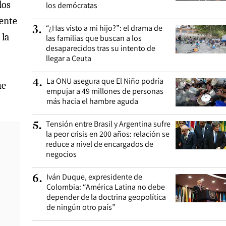
dos
los demócratas
mente
“¿Has visto a mi hijo?”: el drama de
3
.
 la
las familias que buscan a los
desaparecidos tras su intento de
llegar a Ceuta
La ONU asegura que El Niño podría
4
.
ue
empujar a 49 millones de personas
más hacia el hambre aguda
Tensión entre Brasil y Argentina sufre
5
.
la peor crisis en 200 años: relación se
reduce a nivel de encargados de
negocios
Iván Duque, expresidente de
6
.
Colombia: “América Latina no debe
depender de la doctrina geopolítica
de ningún otro país”