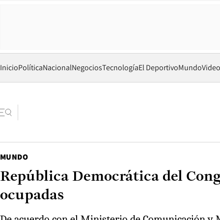
Inicio
Política
Nacional
Negocios
Tecnología
El Deportivo
Mundo
Vide
MUNDO
República Democrática del Congo
ocupadas
De acuerdo con el Ministerio de Comunicación y M