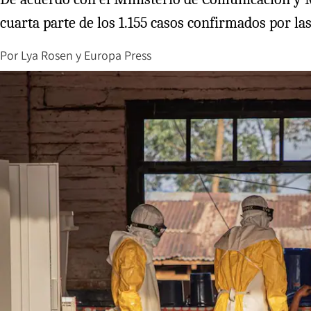
cuarta parte de los 1.155 casos confirmados por las
Por
Lya Rosen
y
Europa Press