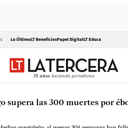
Opens in new window
os
Lo Último
LT Beneficios
Papel Digital
LT Educa
75 años
haciendo periodismo
 supera las 300 muertes por ébo
edios congoleño, al menos 304 personas han fallec