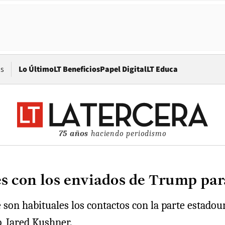
Opens in new window
os
Lo Último
LT Beneficios
Papel Digital
LT Educa
75 años
haciendo periodismo
 con los enviados de Trump para
son habituales los contactos con la parte estadou
, Jared Kushner.