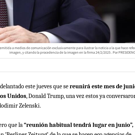
tida a medios de comunicación exclusivamente para ilustrar la noticia a la que hace refer
imagen, y citando la procedencia de la imagen en la firma 24/2/2025
PRESIDENC
 adelantado este jueves que se
reunirá este mes de juni
dos Unidos
, Donald Trump, una vez estos ya conversaro
lodimir Zelenski.
ero que la
“reunión habitual tendrá lugar en junio”,
 ‘Berliner Zeitung’, de la que se hacen eco agencias de