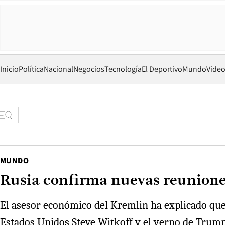
Inicio
Política
Nacional
Negocios
Tecnología
El Deportivo
Mundo
Vide
MUNDO
Rusia confirma nuevas reuniones
El asesor económico del Kremlin ha explicado que 
Estados Unidos Steve Witkoff y el yerno de Trump