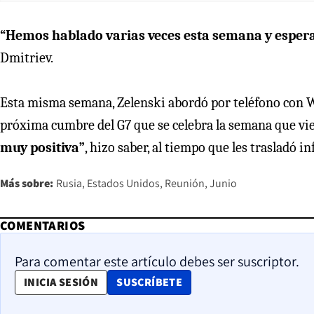
“Hemos hablado varias veces esta semana y espe
Dmitriev.
Esta misma semana, Zelenski abordó por teléfono con Wi
próxima cumbre del G7 que se celebra la semana que vie
muy positiva”
, hizo saber, al tiempo que les trasladó
Más sobre:
Rusia
Estados Unidos
Reunión
Junio
COMENTARIOS
Para comentar este artículo debes ser suscriptor.
OPENS IN NEW WINDOW
INICIA SESIÓN
SUSCRÍBETE