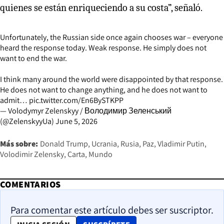
quienes se están enriqueciendo a su costa”, señaló.
Unfortunately, the Russian side once again chooses war – everyone
heard the response today. Weak response. He simply does not
want to end the war.
I think many around the world were disappointed by that response.
He does not want to change anything, and he does not want to
admit…
pic.twitter.com/En6BySTKPP
— Volodymyr Zelenskyy / Володимир Зеленський
(@ZelenskyyUa)
June 5, 2026
Más sobre:
Donald Trump
Ucrania
Rusia
Paz
Vladimir Putin
Volodimir Zelensky
Carta
Mundo
COMENTARIOS
Para comentar este artículo debes ser suscriptor.