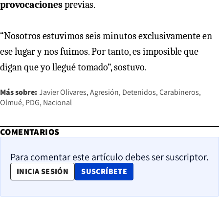
provocaciones
previas.
“Nosotros estuvimos seis minutos exclusivamente en
ese lugar y nos fuimos. Por tanto, es imposible que
digan que yo llegué tomado”, sostuvo.
Más sobre:
Javier Olivares
Agresión
Detenidos
Carabineros
Olmué
PDG
Nacional
COMENTARIOS
Para comentar este artículo debes ser suscriptor.
OPENS IN NEW WINDOW
INICIA SESIÓN
SUSCRÍBETE