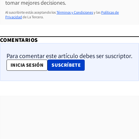
tomar mejores decisiones.
Al suscribirte estás aceptando los
Términos y Condiciones
y las
Políticas de
Privacidad
de La Tercera.
COMENTARIOS
Para comentar este artículo debes ser suscriptor.
OPENS IN NEW WINDOW
INICIA SESIÓN
SUSCRÍBETE