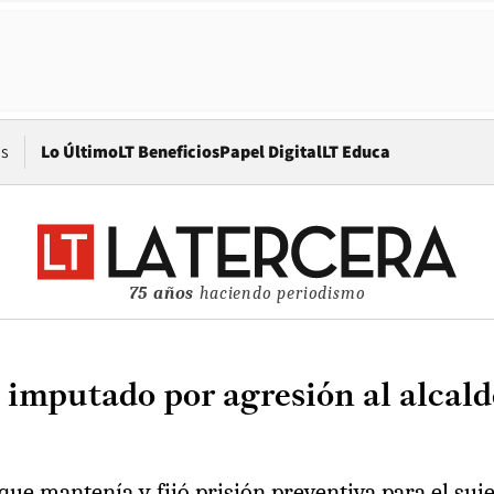
Opens in new window
os
Lo Último
LT Beneficios
Papel Digital
LT Educa
75 años
haciendo periodismo
 a imputado por agresión al alca
que mantenía y fijó prisión preventiva para el su