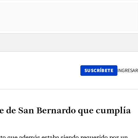
SUSCRÍBETE
INGRESAR
lde de San Bernardo que cumplía
jeto que además estaba siendo requerido por un