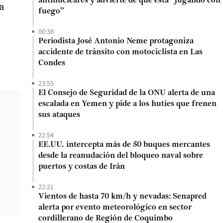
antinucleares y advierte de que está “jugando con
a
fuego”
00:38
Periodista José Antonio Neme protagoniza
accidente de tránsito con motociclista en Las
Condes
23:55
El Consejo de Seguridad de la ONU alerta de una
escalada en Yemen y pide a los hutíes que frenen
sus ataques
22:54
EE.UU. intercepta más de 50 buques mercantes
desde la reanudación del bloqueo naval sobre
puertos y costas de Irán
22:21
Vientos de hasta 70 km/h y nevadas: Senapred
alerta por evento meteorológico en sector
cordillerano de Región de Coquimbo