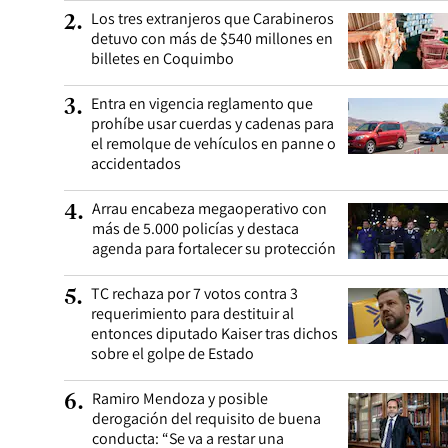
Los tres extranjeros que Carabineros
2
.
detuvo con más de $540 millones en
billetes en Coquimbo
Entra en vigencia reglamento que
3
.
prohíbe usar cuerdas y cadenas para
el remolque de vehículos en panne o
accidentados
Arrau encabeza megaoperativo con
4
.
más de 5.000 policías y destaca
agenda para fortalecer su protección
TC rechaza por 7 votos contra 3
5
.
requerimiento para destituir al
entonces diputado Kaiser tras dichos
sobre el golpe de Estado
Ramiro Mendoza y posible
6
.
derogación del requisito de buena
conducta: “Se va a restar una