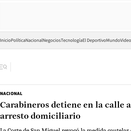
Inicio
Política
Nacional
Negocios
Tecnología
El Deportivo
Mundo
Vide
NACIONAL
Carabineros detiene en la calle
arresto domiciliario
La Corte de San Miguel revocó la medida cautelar 