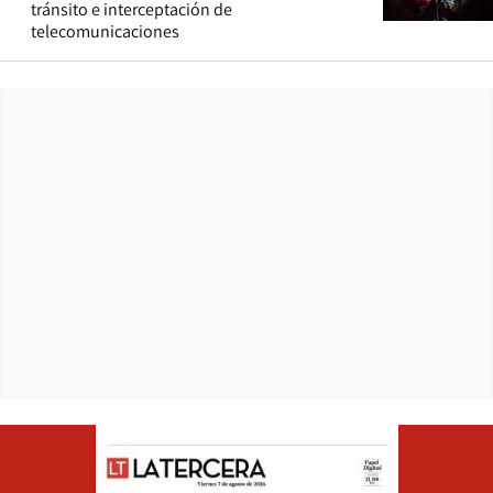
tránsito e interceptación de
telecomunicaciones
Opens in ne