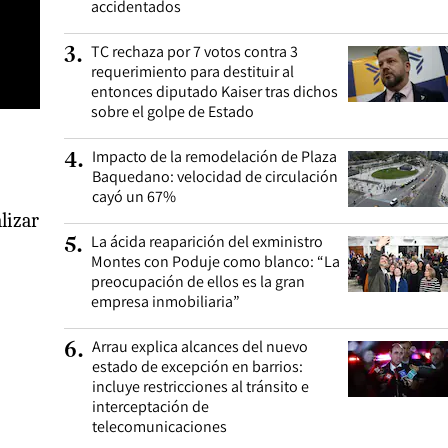
accidentados
TC rechaza por 7 votos contra 3
3
.
requerimiento para destituir al
entonces diputado Kaiser tras dichos
sobre el golpe de Estado
Impacto de la remodelación de Plaza
4
.
Baquedano: velocidad de circulación
cayó un 67%
lizar
La ácida reaparición del exministro
5
.
Montes con Poduje como blanco: “La
preocupación de ellos es la gran
empresa inmobiliaria”
Arrau explica alcances del nuevo
6
.
estado de excepción en barrios:
incluye restricciones al tránsito e
interceptación de
telecomunicaciones