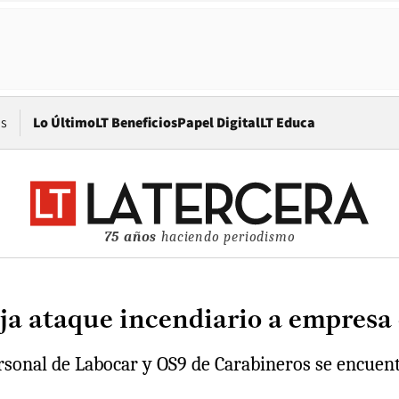
Opens in new window
os
Lo Último
LT Beneficios
Papel Digital
LT Educa
75 años
haciendo periodismo
 ataque incendiario a empresa e
rsonal de Labocar y OS9 de Carabineros se encuent