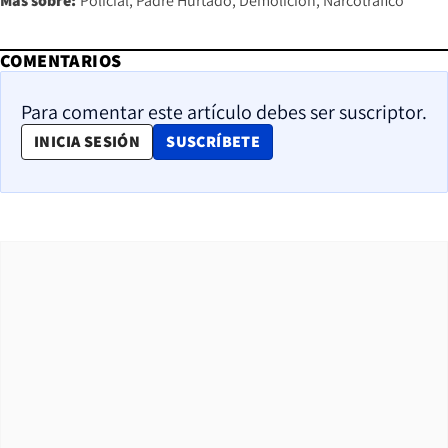
Más sobre:
Policial
Padre Hurtado
Demolición
Narcotráfico
COMENTARIOS
Para comentar este artículo debes ser suscriptor.
OPENS IN NEW WINDOW
INICIA SESIÓN
SUSCRÍBETE