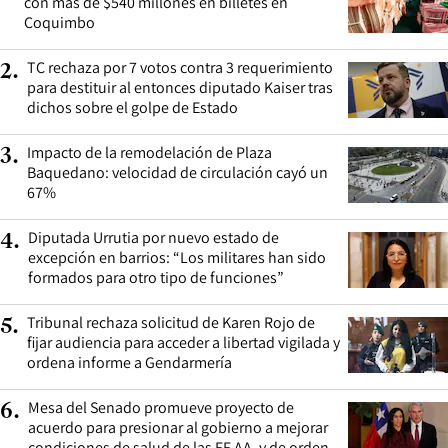
con más de $540 millones en billetes en
Coquimbo
TC rechaza por 7 votos contra 3 requerimiento
2
.
para destituir al entonces diputado Kaiser tras
dichos sobre el golpe de Estado
Impacto de la remodelación de Plaza
3
.
Baquedano: velocidad de circulación cayó un
67%
Diputada Urrutia por nuevo estado de
4
.
excepción en barrios: “Los militares han sido
formados para otro tipo de funciones”
Tribunal rechaza solicitud de Karen Rojo de
5
.
fijar audiencia para acceder a libertad vigilada y
ordena informe a Gendarmería
Mesa del Senado promueve proyecto de
6
.
acuerdo para presionar al gobierno a mejorar
condiciones de salud de las FF.AA. y de orden