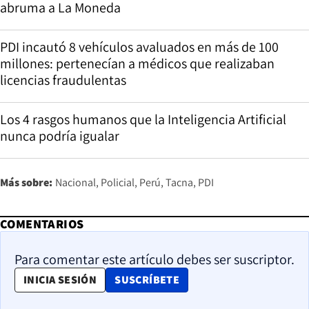
abruma a La Moneda
PDI incautó 8 vehículos avaluados en más de 100
millones: pertenecían a médicos que realizaban
licencias fraudulentas
Los 4 rasgos humanos que la Inteligencia Artificial
nunca podría igualar
Más sobre:
Nacional
Policial
Perú
Tacna
PDI
COMENTARIOS
Para comentar este artículo debes ser suscriptor.
OPENS IN NEW WINDOW
INICIA SESIÓN
SUSCRÍBETE