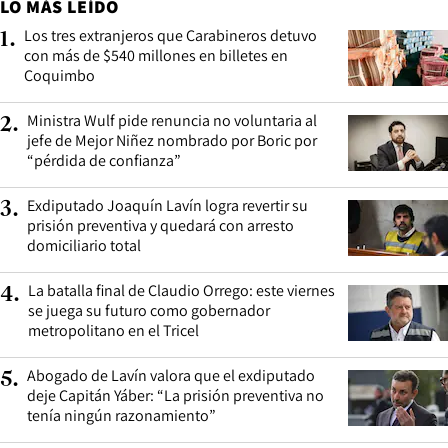
LO MÁS LEÍDO
Los tres extranjeros que Carabineros detuvo
1
.
con más de $540 millones en billetes en
Coquimbo
Ministra Wulf pide renuncia no voluntaria al
2
.
jefe de Mejor Niñez nombrado por Boric por
“pérdida de confianza”
Exdiputado Joaquín Lavín logra revertir su
3
.
prisión preventiva y quedará con arresto
domiciliario total
La batalla final de Claudio Orrego: este viernes
4
.
se juega su futuro como gobernador
metropolitano en el Tricel
Abogado de Lavín valora que el exdiputado
5
.
deje Capitán Yáber: “La prisión preventiva no
tenía ningún razonamiento”