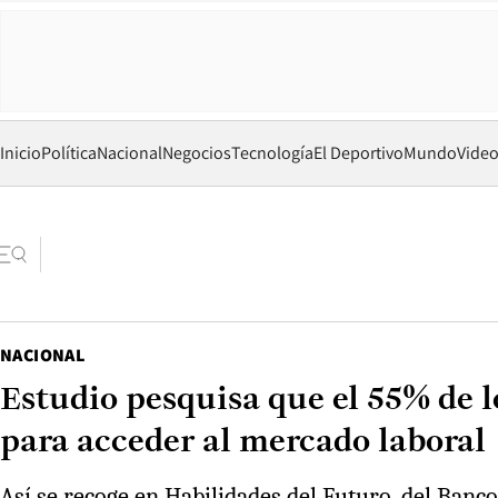
Inicio
Política
Nacional
Negocios
Tecnología
El Deportivo
Mundo
Vide
NACIONAL
Estudio pesquisa que el 55% de 
para acceder al mercado laboral
Así se recoge en Habilidades del Futuro, del Banco