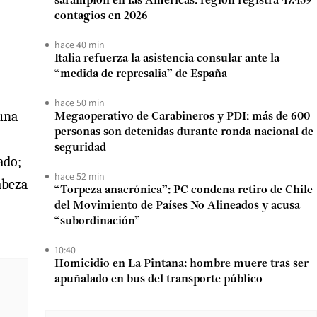
sarampión en las Américas: región registra 47.459
contagios en 2026
hace 40 min
Italia refuerza la asistencia consular ante la
“medida de represalia” de España
hace 50 min
 una
Megaoperativo de Carabineros y PDI: más de 600
personas son detenidas durante ronda nacional de
seguridad
ado;
hace 52 min
abeza
“Torpeza anacrónica”: PC condena retiro de Chile
del Movimiento de Países No Alineados y acusa
“subordinación”
10:40
Homicidio en La Pintana: hombre muere tras ser
apuñalado en bus del transporte público