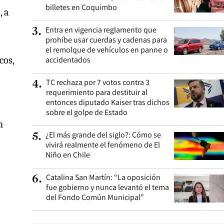
billetes en Coquimbo
, a
Entra en vigencia reglamento que
3
.
prohíbe usar cuerdas y cadenas para
el remolque de vehículos en panne o
cos,
accidentados
TC rechaza por 7 votos contra 3
4
.
requerimiento para destituir al
entonces diputado Kaiser tras dichos
sobre el golpe de Estado
n
¿El más grande del siglo?: Cómo se
5
.
vivirá realmente el fenómeno de El
Niño en Chile
Catalina San Martín: “La oposición
6
.
fue gobierno y nunca levantó el tema
del Fondo Común Municipal”