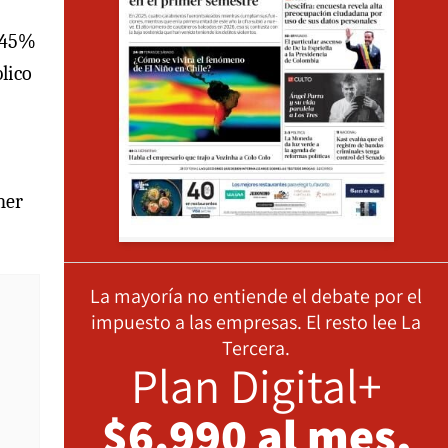
 45%
lico
ner
La mayoría no entiende el debate por el
impuesto a las empresas. El resto lee La
Tercera.
Plan Digital+
$6.990 al mes,