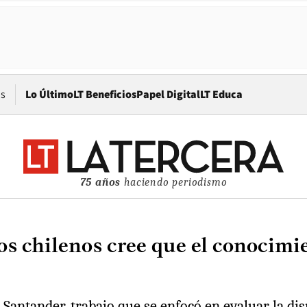
Opens in new window
os
Lo Último
LT Beneficios
Papel Digital
LT Educa
75 años
haciendo periodismo
los chilenos cree que el conocim
 Santander, trabajo que se enfocó en evaluar la di