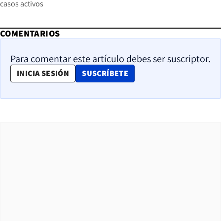
casos activos
COMENTARIOS
Para comentar este artículo debes ser suscriptor.
OPENS IN NEW WINDOW
INICIA SESIÓN
SUSCRÍBETE