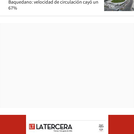
Baquedano: velocidad de circulación cayó un
67%
Opens in ne