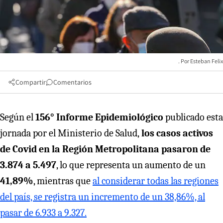
Esteban Felix
Compartir
Comentarios
Según el
156° Informe Epidemiológico
publicado esta
jornada por el Ministerio de Salud,
los casos activos
de Covid en la Región Metropolitana pasaron de
3.874 a 5.497
, lo que representa un aumento de un
41,89%
, mientras que
al considerar todas las regiones
del país, se registra un incremento de un 38,86%, al
pasar de 6.933 a 9.327.