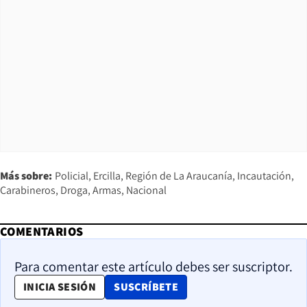
Más sobre:
Policial
Ercilla
Región de La Araucanía
Incautación
Carabineros
Droga
Armas
Nacional
COMENTARIOS
Para comentar este artículo debes ser suscriptor.
OPENS IN NEW WINDOW
INICIA SESIÓN
SUSCRÍBETE