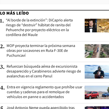
LO MÁS LEÍDO
“Al borde de la extinción”: DiCaprio alerta
1
.
riesgo de “destruir” hábitat de ranita del
Pehuenche por proyecto eléctrico en la
cordillera del Maule
MOP proyecta terminar la próxima semana
2
.
obras por socavones en Ruta F-30E de
Puchuncaví
Refuerzan búsqueda aérea de excursionista
3
.
desaparecido y Carabineros advierte riesgo de
avalanchas en el cerro Panul
Entra en vigencia reglamento que prohíbe usar
4
.
cuerdas y cadenas para el remolque de
vehículos en panne o accidentados
José Antonio Neme queda apercibido tras
5
.