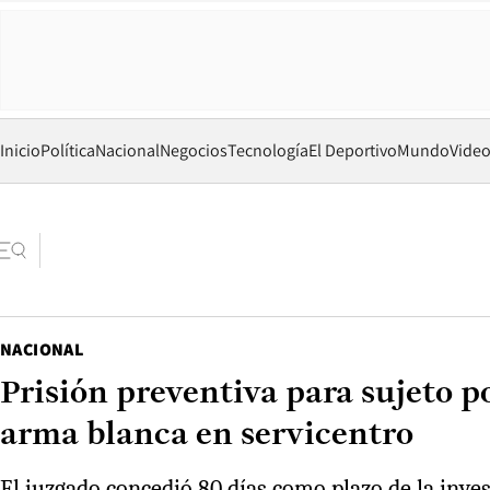
Inicio
Política
Nacional
Negocios
Tecnología
El Deportivo
Mundo
Vide
NACIONAL
Prisión preventiva para sujeto p
arma blanca en servicentro
El juzgado concedió 80 días como plazo de la invest