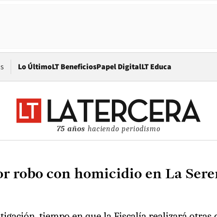
Opens in new window
os
Lo Último
LT Beneficios
Papel Digital
LT Educa
75 años
haciendo periodismo
or robo con homicidio en La Sere
igación, tiempo en que la Fiscalía realizará otras 