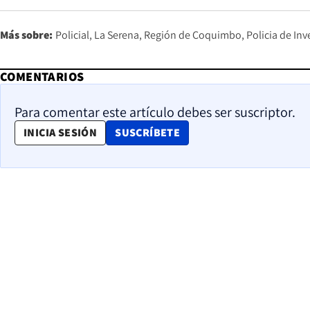
Más sobre:
Policial
La Serena
Región de Coquimbo
Policia de In
COMENTARIOS
Para comentar este artículo debes ser suscriptor.
OPENS IN NEW WINDOW
INICIA SESIÓN
SUSCRÍBETE