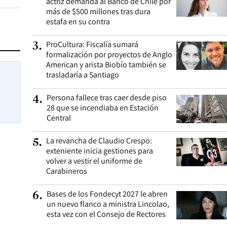
actriz demanda al Banco de Chile por
más de $500 millones tras dura
estafa en su contra
ProCultura: Fiscalía sumará
3
.
formalización por proyectos de Anglo
American y arista Biobío también se
trasladaría a Santiago
Persona fallece tras caer desde piso
4
.
28 que se incendiaba en Estación
Central
La revancha de Claudio Crespo:
5
.
exteniente inicia gestiones para
volver a vestir el uniforme de
Carabineros
Bases de los Fondecyt 2027 le abren
6
.
un nuevo flanco a ministra Lincolao,
esta vez con el Consejo de Rectores