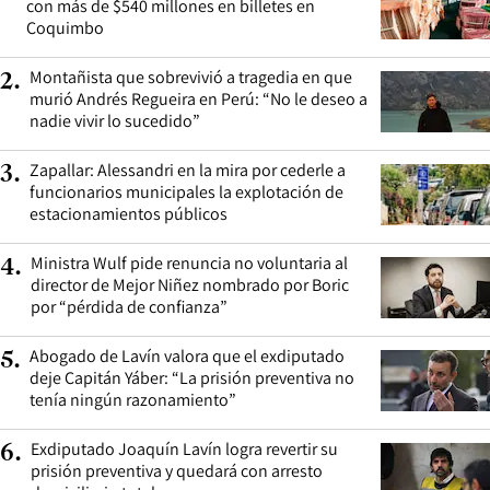
con más de $540 millones en billetes en
Coquimbo
Montañista que sobrevivió a tragedia en que
2
.
murió Andrés Regueira en Perú: “No le deseo a
nadie vivir lo sucedido”
Zapallar: Alessandri en la mira por cederle a
3
.
funcionarios municipales la explotación de
estacionamientos públicos
Ministra Wulf pide renuncia no voluntaria al
4
.
director de Mejor Niñez nombrado por Boric
por “pérdida de confianza”
Abogado de Lavín valora que el exdiputado
5
.
deje Capitán Yáber: “La prisión preventiva no
tenía ningún razonamiento”
Exdiputado Joaquín Lavín logra revertir su
6
.
prisión preventiva y quedará con arresto