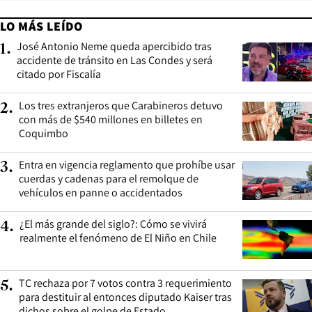
LO MÁS LEÍDO
José Antonio Neme queda apercibido tras
1
.
accidente de tránsito en Las Condes y será
citado por Fiscalía
Los tres extranjeros que Carabineros detuvo
2
.
con más de $540 millones en billetes en
Coquimbo
Entra en vigencia reglamento que prohíbe usar
3
.
cuerdas y cadenas para el remolque de
vehículos en panne o accidentados
¿El más grande del siglo?: Cómo se vivirá
4
.
realmente el fenómeno de El Niño en Chile
TC rechaza por 7 votos contra 3 requerimiento
5
.
para destituir al entonces diputado Kaiser tras
dichos sobre el golpe de Estado