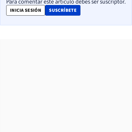
Para comentar este artículo debes ser suscriptor.
OPENS IN NEW WINDOW
INICIA SESIÓN
SUSCRÍBETE