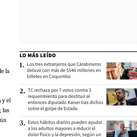
LO MÁS LEÍDO
Los tres extranjeros que Carabineros
1
.
detuvo con más de $540 millones en
e la
billetes en Coquimbo
TC rechaza por 7 votos contra 3
2
.
requerimiento para destituir al
 y el
entonces diputado Kaiser tras dichos
sobre el golpe de Estado
 las
gún
Estos hábitos diarios pueden ayudar
3
.
a los adultos mayores a reducir el
dolor físico y la depresión, según un