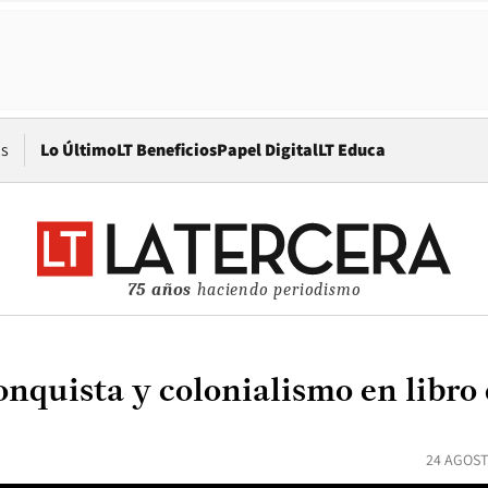
Opens in new window
os
Lo Último
LT Beneficios
Papel Digital
LT Educa
75 años
haciendo periodismo
nquista y colonialismo en libro 
24 AGOST