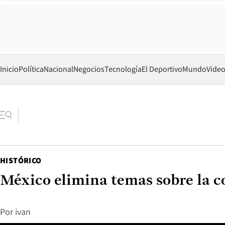
Inicio
Política
Nacional
Negocios
Tecnología
El Deportivo
Mundo
Vide
HISTÓRICO
México elimina temas sobre la co
Por
ivan