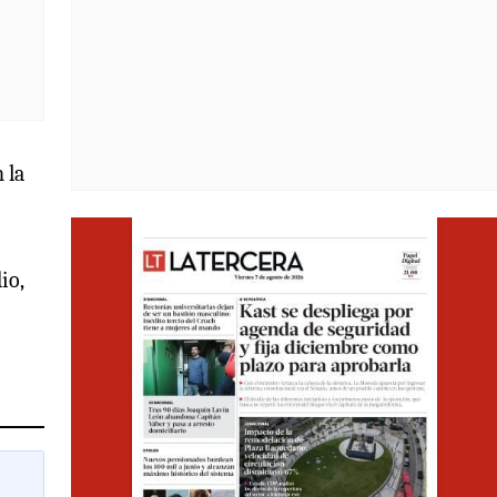
 la
Opens i
io,