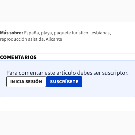
Más sobre:
España
playa
paquete turístico
lesbianas
reproducción asistida
Alicante
COMENTARIOS
Para comentar este artículo debes ser suscriptor.
OPENS IN NEW WINDOW
INICIA SESIÓN
SUSCRÍBETE