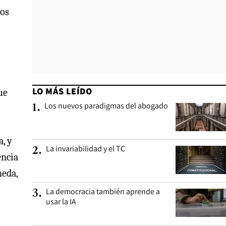
los
LO MÁS LEÍDO
ue
Los nuevos paradigmas del abogado
1
.
, y
La invariabilidad y el TC
2
.
encia
neda,
La democracia también aprende a
3
.
usar la IA