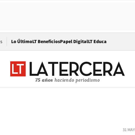
Opens in new window
os
Lo Último
LT Beneficios
Papel Digital
LT Educa
75 años
haciendo periodismo
31 MAY