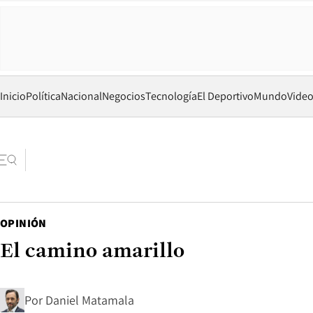
Inicio
Política
Nacional
Negocios
Tecnología
El Deportivo
Mundo
Vide
OPINIÓN
El camino amarillo
Por
Daniel Matamala