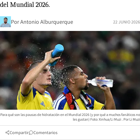
del Mundial 2026.
Por
Antonio Alburquerque
22 JUNIO 2026
Para qué son las pausas de hidratación en el Mundial 2026 (y por qué a muchos fanáticos no
les gustan) Foto: Xinhua/Li Muzi
Li Muzi
Compartir
Comentarios