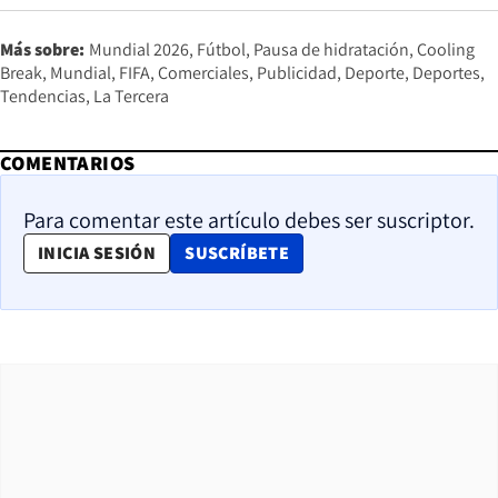
Más sobre:
Mundial 2026
Fútbol
Pausa de hidratación
Cooling
Break
Mundial
FIFA
Comerciales
Publicidad
Deporte
Deportes
Tendencias
La Tercera
COMENTARIOS
Para comentar este artículo debes ser suscriptor.
OPENS IN NEW WINDOW
INICIA SESIÓN
SUSCRÍBETE