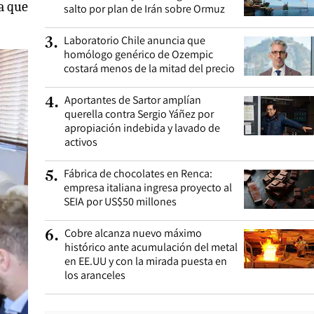
a que
salto por plan de Irán sobre Ormuz
Laboratorio Chile anuncia que
3
.
homólogo genérico de Ozempic
costará menos de la mitad del precio
Aportantes de Sartor amplían
4
.
querella contra Sergio Yáñez por
apropiación indebida y lavado de
activos
Fábrica de chocolates en Renca:
5
.
empresa italiana ingresa proyecto al
SEIA por US$50 millones
Cobre alcanza nuevo máximo
6
.
histórico ante acumulación del metal
en EE.UU y con la mirada puesta en
los aranceles