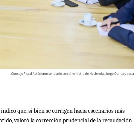
Consejo Fiscal Autónomo se reunió con el ministro de Hacienda, Jorge Quiroz y sus 
A indicó que, si bien se corrigen hacia escenarios más
ntido, valoró la corrección prudencial de la recaudación