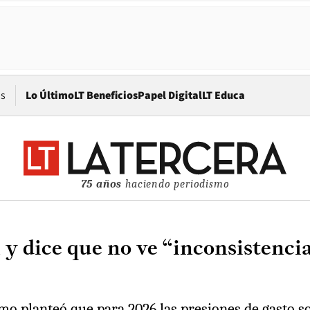
Opens in new window
os
Lo Último
LT Beneficios
Papel Digital
LT Educa
75 años
haciendo periodismo
l y dice que no ve “inconsistenci
mo planteó que para 2026 las presiones de gasto s