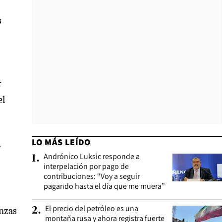
s
t
el
LO MÁS LEÍDO
r
Andrónico Luksic responde a
1
.
interpelación por pago de
contribuciones: “Voy a seguir
pagando hasta el día que me muera”
El precio del petróleo es una
2
.
anzas
montaña rusa y ahora registra fuerte