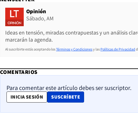
Opinión
Sábado, AM
Ideas en tensión, miradas contrapuestas y un análisis cla
marcarán la agenda.
Al suscribirte estás aceptando los
Términos y Condiciones
y las
Políticas de Privacidad
d
COMENTARIOS
Para comentar este artículo debes ser suscriptor.
OPENS IN NEW WINDOW
INICIA SESIÓN
SUSCRÍBETE