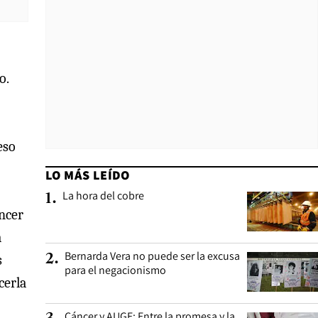
o.
eso
LO MÁS LEÍDO
La hora del cobre
1
.
ncer
a
Bernarda Vera no puede ser la excusa
2
.
s
para el negacionismo
cerla
Cáncer y AUGE: Entre la promesa y la