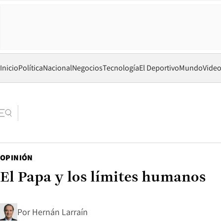
Inicio
Política
Nacional
Negocios
Tecnología
El Deportivo
Mundo
Vide
OPINIÓN
El Papa y los límites humanos
Por
Hernán Larraín