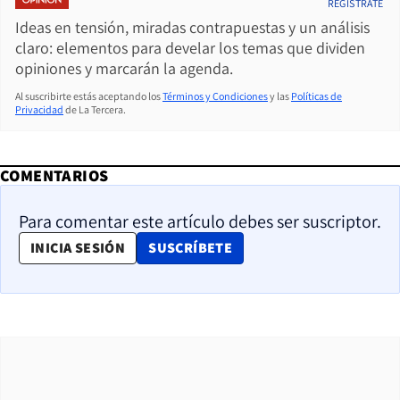
REGÍSTRATE
Ideas en tensión, miradas contrapuestas y un análisis
claro: elementos para develar los temas que dividen
opiniones y marcarán la agenda.
Al suscribirte estás aceptando los
Términos y Condiciones
y las
Políticas de
Privacidad
de La Tercera.
COMENTARIOS
Para comentar este artículo debes ser suscriptor.
OPENS IN NEW WINDOW
INICIA SESIÓN
SUSCRÍBETE