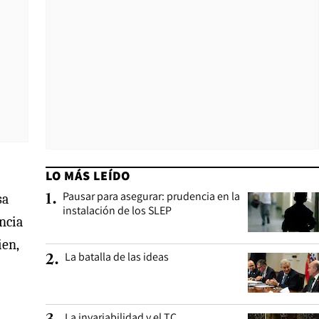
LO MÁS LEÍDO
Pausar para asegurar: prudencia en la
sa
1
.
instalación de los SLEP
encia
ien,
La batalla de las ideas
2
.
La invariabilidad y el TC