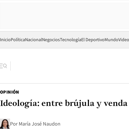
Inicio
Política
Nacional
Negocios
Tecnología
El Deportivo
Mundo
Vide
OPINIÓN
Ideología: entre brújula y venda
Por
María José Naudon