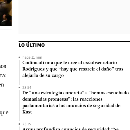
LO ÚLTIMO
hace 11 min
Codina afirma que le cree al exsubsecretario
mos
Rodríguez y que “hay que resarcir el daño” tras
ra:
alejarlo de su cargo
en
23:54
De “una estrategia concreta” a “hemos escuchado
demasiadas promesas”: las reacciones
parlamentarias a los anuncios de seguridad de
 que
Kast
23:15
Arrau profundiza anuncios de seguridad: “Se