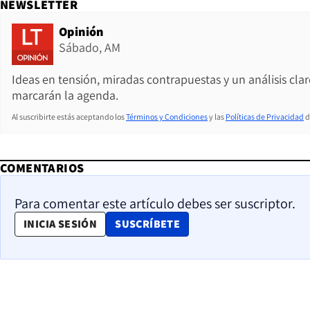
NEWSLETTER
Opinión
Sábado, AM
Ideas en tensión, miradas contrapuestas y un análisis cla
marcarán la agenda.
Al suscribirte estás aceptando los
Términos y Condiciones
y las
Políticas de Privacidad
d
COMENTARIOS
Para comentar este artículo debes ser suscriptor.
OPENS IN NEW WINDOW
INICIA SESIÓN
SUSCRÍBETE