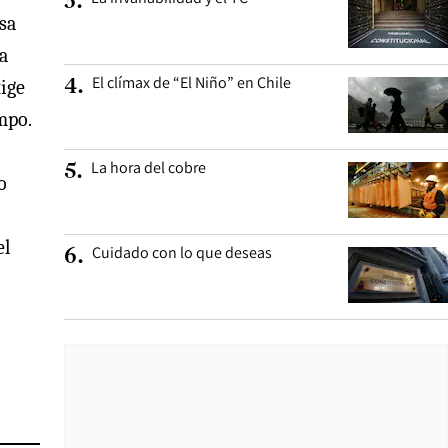
3
.
sa
a
El clímax de “El Niño” en Chile
4
.
xige
mpo.
La hora del cobre
5
.
o
el
Cuidado con lo que deseas
6
.