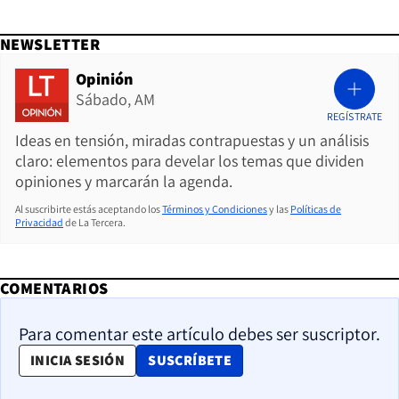
NEWSLETTER
Opinión
Sábado, AM
REGÍSTRATE
Ideas en tensión, miradas contrapuestas y un análisis
claro: elementos para develar los temas que dividen
opiniones y marcarán la agenda.
Al suscribirte estás aceptando los
Términos y Condiciones
y las
Políticas de
Privacidad
de La Tercera.
COMENTARIOS
Para comentar este artículo debes ser suscriptor.
OPENS IN NEW WINDOW
INICIA SESIÓN
SUSCRÍBETE