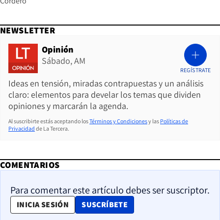
Cordero
NEWSLETTER
Opinión
Sábado, AM
REGÍSTRATE
Ideas en tensión, miradas contrapuestas y un análisis
claro: elementos para develar los temas que dividen
opiniones y marcarán la agenda.
Al suscribirte estás aceptando los
Términos y Condiciones
y las
Políticas de
Privacidad
de La Tercera.
COMENTARIOS
Para comentar este artículo debes ser suscriptor.
OPENS IN NEW WINDOW
INICIA SESIÓN
SUSCRÍBETE