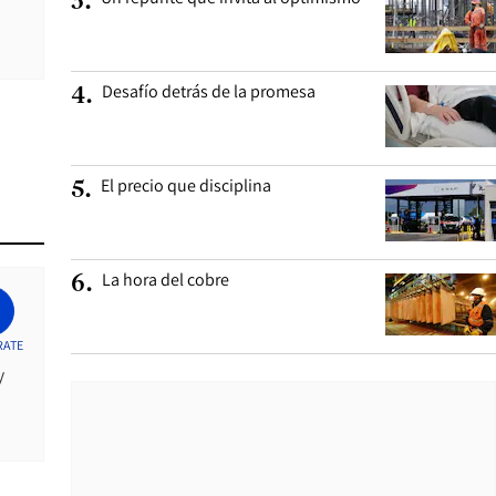
3
.
Desafío detrás de la promesa
4
.
El precio que disciplina
5
.
La hora del cobre
6
.
RATE
y