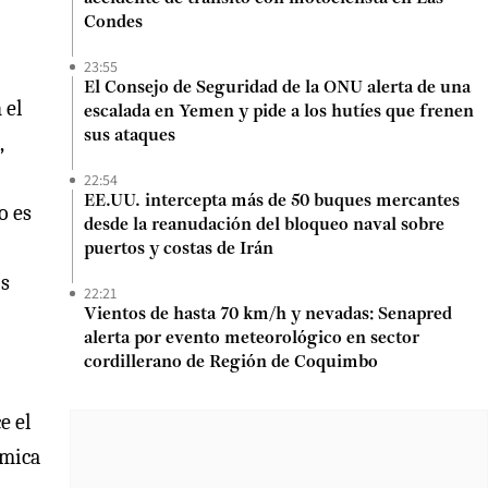
Condes
23:55
El Consejo de Seguridad de la ONU alerta de una
 el
escalada en Yemen y pide a los hutíes que frenen
sus ataques
,
22:54
EE.UU. intercepta más de 50 buques mercantes
o es
desde la reanudación del bloqueo naval sobre
puertos y costas de Irán
os
22:21
Vientos de hasta 70 km/h y nevadas: Senapred
alerta por evento meteorológico en sector
cordillerano de Región de Coquimbo
e el
ómica