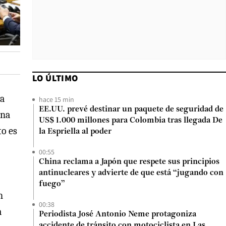
LO ÚLTIMO
la
hace 15 min
EE.UU. prevé destinar un paquete de seguridad de
una
US$ 1.000 millones para Colombia tras llegada De
to es
la Espriella al poder
00:55
China reclama a Japón que respete sus principios
antinucleares y advierte de que está “jugando con
fuego”
n
00:38
a
Periodista José Antonio Neme protagoniza
accidente de tránsito con motociclista en Las