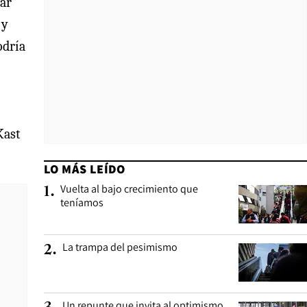
car
 y
odría
Kast
LO MÁS LEÍDO
Vuelta al bajo crecimiento que
1
.
teníamos
La trampa del pesimismo
2
.
Un repunte que invita al optimismo