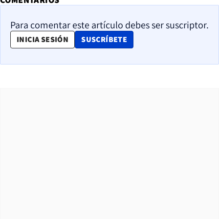
Para comentar este artículo debes ser suscriptor.
OPENS IN NEW WINDOW
INICIA SESIÓN
SUSCRÍBETE