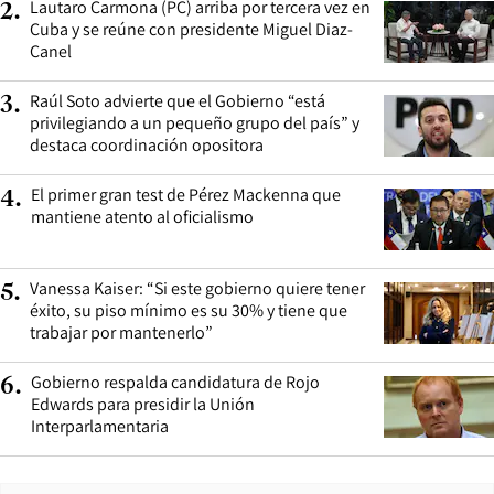
Lautaro Carmona (PC) arriba por tercera vez en
2
.
Cuba y se reúne con presidente Miguel Diaz-
Canel
Raúl Soto advierte que el Gobierno “está
3
.
privilegiando a un pequeño grupo del país” y
destaca coordinación opositora
El primer gran test de Pérez Mackenna que
4
.
mantiene atento al oficialismo
Vanessa Kaiser: “Si este gobierno quiere tener
5
.
éxito, su piso mínimo es su 30% y tiene que
trabajar por mantenerlo”
Gobierno respalda candidatura de Rojo
6
.
Edwards para presidir la Unión
Interparlamentaria