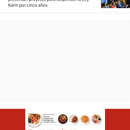
Karin por cinco años
Opens in ne