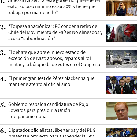
Vanessa Kaiser: “Si este gobierno quiere tener
1
.
éxito, su piso mínimo es su 30% y tiene que
trabajar por mantenerlo”
“Torpeza anacrónica”: PC condena retiro de
2
.
Chile del Movimiento de Países No Alineados y
acusa “subordinación”
El debate que abre el nuevo estado de
3
.
excepción de Kast: apoyos, reparos al rol
militar y la búsqueda de votos en el Congreso
El primer gran test de Pérez Mackenna que
4
.
mantiene atento al oficialismo
Gobierno respalda candidatura de Rojo
5
.
Edwards para presidir la Unión
Interparlamentaria
Diputados oficialistas, libertarios y del PDG
6
.
presentan proyecto para suspender la Ley