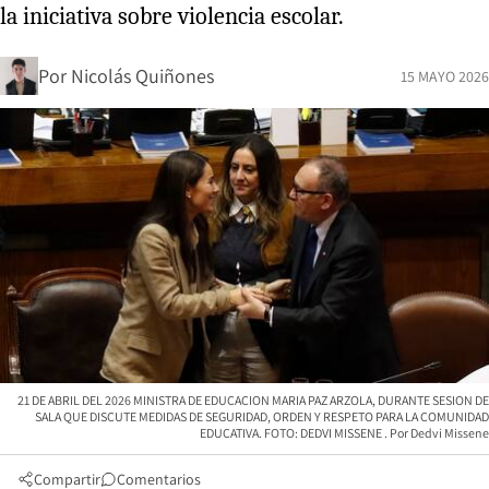
la iniciativa sobre violencia escolar.
Por
Nicolás Quiñones
15 MAYO 2026
21 DE ABRIL DEL 2026 MINISTRA DE EDUCACION MARIA PAZ ARZOLA, DURANTE SESION DE
SALA QUE DISCUTE MEDIDAS DE SEGURIDAD, ORDEN Y RESPETO PARA LA COMUNIDAD
EDUCATIVA. FOTO: DEDVI MISSENE
Dedvi Missene
Compartir
Comentarios