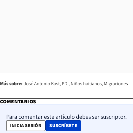
Más sobre:
José Antonio Kast
PDI
Niños haitianos
Migraciones
COMENTARIOS
Para comentar este artículo debes ser suscriptor.
OPENS IN NEW WINDOW
INICIA SESIÓN
SUSCRÍBETE