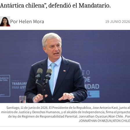
Antártica chilena”, defendió el Mandatario.
Por
Helen Mora
19 JUNIO 2026
Santiago, 11 de junio de 2026. El Presidente de la Republica, Jose Antonio Kast, junto al
ministro de Justicia y Derechos Humanos, y el alcalde de Independencia, firma el proyecto
de ley de Regimen de Responsabilidad Parental. Jonnathan Oyarzun/Aton Chile
JONNATHAN OYARZUN/ATON CHILE