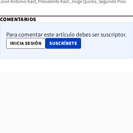
José Antonio Kast
Presidente Kast
Jorge Quiroz
Segundo Piso
COMENTARIOS
Para comentar este artículo debes ser suscriptor.
OPENS IN NEW WINDOW
INICIA SESIÓN
SUSCRÍBETE