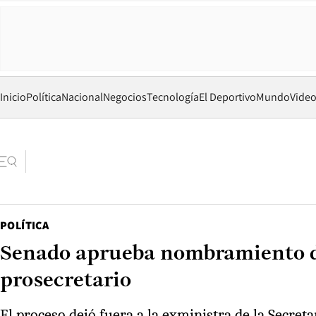
Inicio
Política
Nacional
Negocios
Tecnología
El Deportivo
Mundo
Vide
POLÍTICA
Senado aprueba nombramiento de
prosecretario
El proceso dejó fuera a la exministra de la Secret