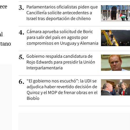
rece
Parlamentarios oficialistas piden que
3
.
Cancillería solicite antecedentes a
Israel tras deportación de chileno
Cámara aprueba solicitud de Boric
4
.
al
para salir del país en agosto por
compromisos en Uruguay y Alemania
itano
Gobierno respalda candidatura de
5
.
Rojo Edwards para presidir la Unión
Interparlamentaria
“El gobierno nos escuchó”: la UDI se
6
.
adjudica haber revertido decisión de
Quiroz y el MOP de frenar obras en el
Biobío