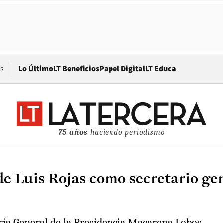
Opens in new window
os
Lo Último
LT Beneficios
Papel Digital
LT Educa
75 años
haciendo periodismo
 Luis Rojas como secretario gen
aría General de la Presidencia Macarena Lobos.