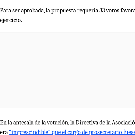
Para ser aprobada, la propuesta requería 33 votos favor
ejercicio.
En la antesala de la votación, la Directiva de la Asociac
era
“imprescindible” que el cargo de prosecretario fues