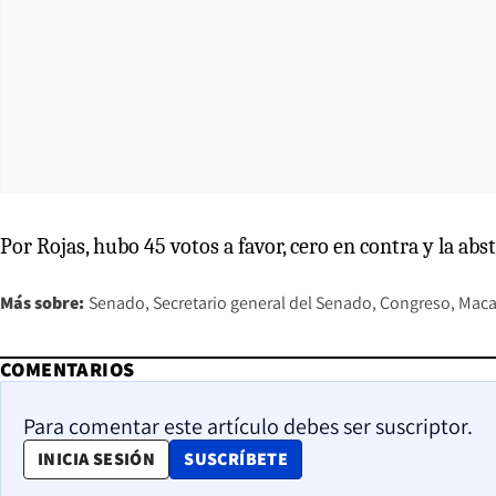
Por Rojas, hubo 45 votos a favor, cero en contra y la abs
Más sobre:
Senado
Secretario general del Senado
Congreso
Maca
COMENTARIOS
Para comentar este artículo debes ser suscriptor.
OPENS IN NEW WINDOW
INICIA SESIÓN
SUSCRÍBETE