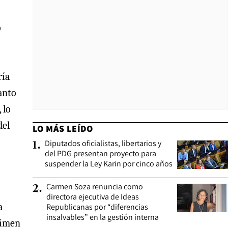
o
ría
anto
 lo
del
LO MÁS LEÍDO
Diputados oficialistas, libertarios y
1
.
del PDG presentan proyecto para
suspender la Ley Karin por cinco años
Carmen Soza renuncia como
2
.
directora ejecutiva de Ideas
a
Republicanas por “diferencias
insalvables” en la gestión interna
gimen