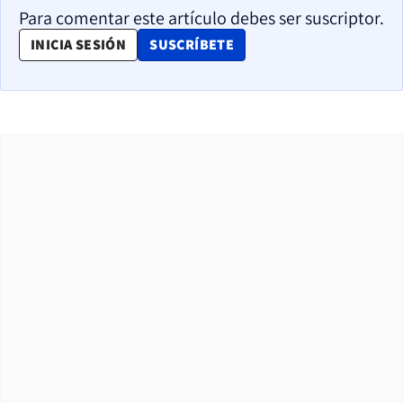
Para comentar este artículo debes ser suscriptor.
OPENS IN NEW WINDOW
INICIA SESIÓN
SUSCRÍBETE