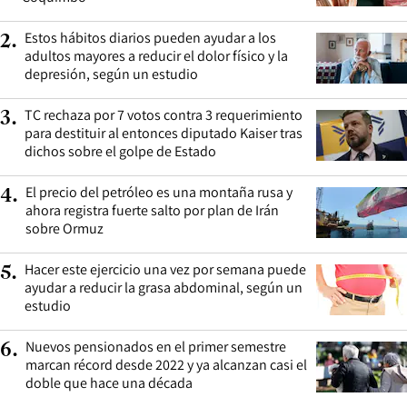
Estos hábitos diarios pueden ayudar a los
2
.
adultos mayores a reducir el dolor físico y la
depresión, según un estudio
TC rechaza por 7 votos contra 3 requerimiento
3
.
para destituir al entonces diputado Kaiser tras
dichos sobre el golpe de Estado
El precio del petróleo es una montaña rusa y
4
.
ahora registra fuerte salto por plan de Irán
sobre Ormuz
Hacer este ejercicio una vez por semana puede
5
.
ayudar a reducir la grasa abdominal, según un
estudio
Nuevos pensionados en el primer semestre
6
.
marcan récord desde 2022 y ya alcanzan casi el
doble que hace una década