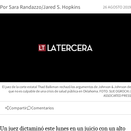
Por
Sara Randazzo/Jared S. Hopkins
26 AGOSTO 2019
El juez de la corte estatal Thad Balkman rechazó los argumentos de Johnson & Johnson de
que no es culpable de una crisis de salud pública en Oklahoma. FOTO: SUE OGROCKI /
ASSOCIATED PRESS
Compartir
Comentarios
Un juez dictaminó este lunes en un juicio con un alto