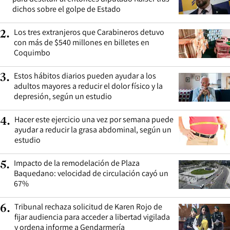
dichos sobre el golpe de Estado
Los tres extranjeros que Carabineros detuvo
2
.
con más de $540 millones en billetes en
Coquimbo
Estos hábitos diarios pueden ayudar a los
3
.
adultos mayores a reducir el dolor físico y la
depresión, según un estudio
Hacer este ejercicio una vez por semana puede
4
.
ayudar a reducir la grasa abdominal, según un
estudio
Impacto de la remodelación de Plaza
5
.
Baquedano: velocidad de circulación cayó un
67%
Tribunal rechaza solicitud de Karen Rojo de
6
.
fijar audiencia para acceder a libertad vigilada
y ordena informe a Gendarmería