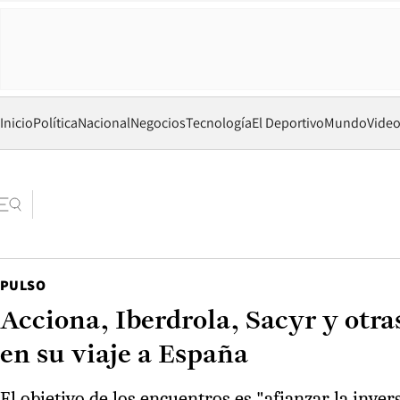
Inicio
Política
Nacional
Negocios
Tecnología
El Deportivo
Mundo
Vide
PULSO
Acciona, Iberdrola, Sacyr y otra
en su viaje a España
El objetivo de los encuentros es "afianzar la inve