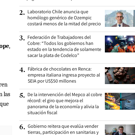
Laboratorio Chile anuncia que
2
.
homólogo genérico de Ozempic
costará menos de la mitad del precio
Federación de Trabajadores del
3
.
Cobre: “Todos los gobiernos han
rope
,
estado en la tendencia de solamente
sacar la plata de Codelco”
Fábrica de chocolates en Renca:
4
.
empresa italiana ingresa proyecto al
SEIA por US$50 millones
eren
n las
De la intervención del Mepco al cobre
5
.
récord: el giro que mejora el
 que
panorama de la economía y alivia la
situación fiscal
Gobierno reitera que evalúa vender
6
.
tierras, participación en sanitarias y