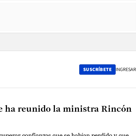
SUSCRÍBETE
INGRESAR
se ha reunido la ministra Rincón
recuperar confianzas que se habían perdido y que