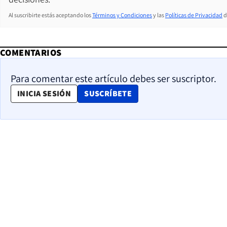
Al suscribirte estás aceptando los
Términos y Condiciones
y las
Políticas de Privacidad
d
COMENTARIOS
Para comentar este artículo debes ser suscriptor.
OPENS IN NEW WINDOW
INICIA SESIÓN
SUSCRÍBETE