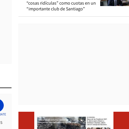
“cosas ridículas” como cuotas en un
“importante club de Santiago”
Opens i
RATE
es