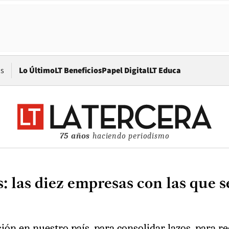
Opens in new window
os
Lo Último
LT Beneficios
Papel Digital
LT Educa
75 años
haciendo periodismo
s: las diez empresas con las que 
rsión en nuestro país, para consolidar lazos, para 