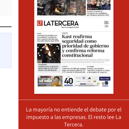
La mayoría no entiende el debate por el
impuesto a las empresas. El resto lee La
Tercera.