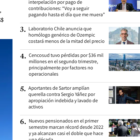
interpelación por pago de
contribuciones: “Voy a seguir
,
pagando hasta el día que me muera”
S$
Laboratorio Chile anuncia que
3
.
homólogo genérico de Ozempic
costará menos de la mitad del precio
Cencosud tuvo pérdidas por $36 mil
4
.
millones en el segundo trimestre,
principalmente por factores no
operacionales
Aportantes de Sartor amplían
5
.
querella contra Sergio Yáñez por
apropiación indebida y lavado de
activos
Nuevos pensionados en el primer
6
.
semestre marcan récord desde 2022
y ya alcanzan casi el doble que hace
una década