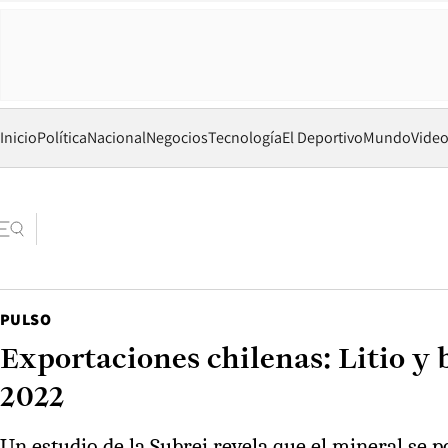
Inicio
Política
Nacional
Negocios
Tecnología
El Deportivo
Mundo
Vide
PULSO
Exportaciones chilenas: Litio y b
2022
Un estudio de la Subrei revela que el mineral se p