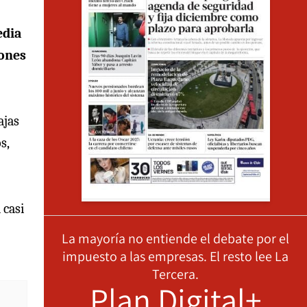
edia
iones
ajas
s,
 casi
La mayoría no entiende el debate por el
impuesto a las empresas. El resto lee La
Tercera.
Plan Digital+