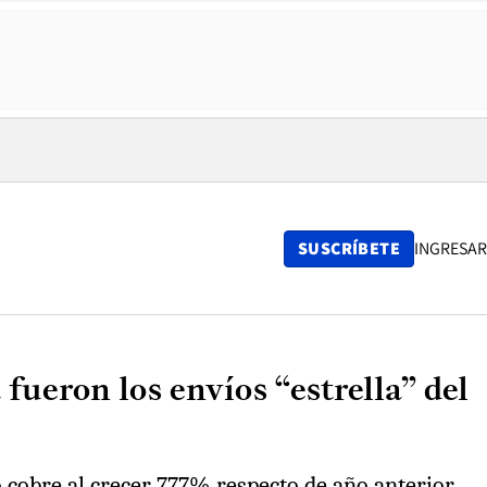
SUSCRÍBETE
INGRESAR
fueron los envíos “estrella” del
o cobre al crecer 777% respecto de año anterior.