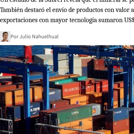
También destacó el envío de productos con valor a
exportaciones con mayor tecnología sumaron US$ 
Por
Julio Nahuelhual