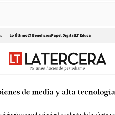
Opens in new window
os
Lo Último
LT Beneficios
Papel Digital
LT Educa
75 años
haciendo periodismo
ienes de media y alta tecnología 
osicionó como el principal producto de la oferta n