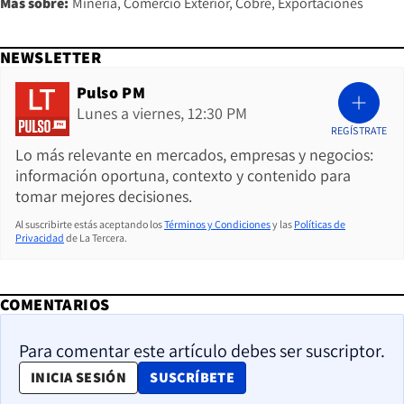
Más sobre:
Minería
Comercio Exterior
Cobre
Exportaciones
NEWSLETTER
Pulso PM
Lunes a viernes, 12:30 PM
REGÍSTRATE
Lo más relevante en mercados, empresas y negocios:
información oportuna, contexto y contenido para
tomar mejores decisiones.
Al suscribirte estás aceptando los
Términos y Condiciones
y las
Políticas de
Privacidad
de La Tercera.
COMENTARIOS
Para comentar este artículo debes ser suscriptor.
OPENS IN NEW WINDOW
INICIA SESIÓN
SUSCRÍBETE