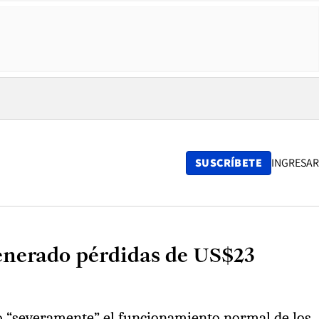
SUSCRÍBETE
INGRESAR
generado pérdidas de US$23
do “severamente” el funcionamiento normal de los