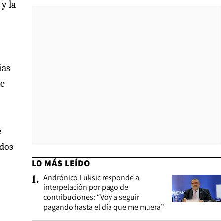
y la
ias
re
e
ados
LO MÁS LEÍDO
Andrónico Luksic responde a
1
.
interpelación por pago de
contribuciones: “Voy a seguir
pagando hasta el día que me muera”