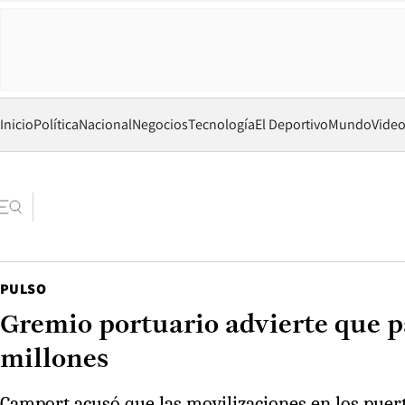
Inicio
Política
Nacional
Negocios
Tecnología
El Deportivo
Mundo
Vide
PULSO
Gremio portuario advierte que p
millones
Camport acusó que las movilizaciones en los puer