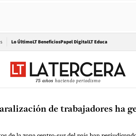
Opens in new window
os
Lo Último
LT Beneficios
Papel Digital
LT Educa
75 años
haciendo periodismo
aralización de trabajadores ha 
tos de la zona centro-sur del país han perjudican