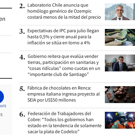
Laboratorio Chile anuncia que
2
.
homólogo genérico de Ozempic
costará menos de la mitad del precio
 en
Expectativas de IPC para julio llegan
3
.
hasta 0,5% y cierre anual para la
inflación se sitúa en torno a 4%
Gobierno reitera que evalúa vender
4
.
tierras, participación en sanitarias y
“cosas ridículas” como cuotas en un
“importante club de Santiago”
Fábrica de chocolates en Renca:
5
.
empresa italiana ingresa proyecto al
SEIA por US$50 millones
RATE
Federación de Trabajadores del
es
6
.
Cobre: “Todos los gobiernos han
estado en la tendencia de solamente
sacar la plata de Codelco”