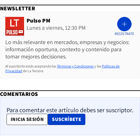
NEWSLETTER
Pulso PM
Lunes a viernes, 12:30 PM
REGÍSTRATE
Lo más relevante en mercados, empresas y negocios:
información oportuna, contexto y contenido para
tomar mejores decisiones.
Al suscribirte estás aceptando los
Términos y Condiciones
y las
Políticas de
Privacidad
de La Tercera.
COMENTARIOS
Para comentar este artículo debes ser suscriptor.
OPENS IN NEW WINDOW
INICIA SESIÓN
SUSCRÍBETE