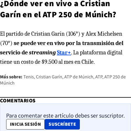
¿Dónde ver en vivo a Cristian
Garín en el ATP 250 de Múnich?
El partido de Cristian Garín (106°) y Alex Michelsen
(70°)
se puede ver en vivo por la transmisión del
servicio de
streaming
Star+
. La plataforma digital
tiene un costo de $9.500 al mes en Chile.
Más sobre:
Tenis
Cristian Garín
ATP de Múnich
ATP
ATP 250 de
Múnich
COMENTARIOS
Para comentar este artículo debes ser suscriptor.
OPENS IN NEW WINDOW
INICIA SESIÓN
SUSCRÍBETE