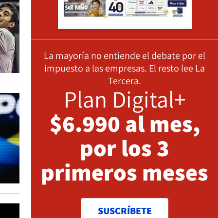
La mayoría no entiende el debate por el
impuesto a las empresas. El resto lee La
Tercera.
Plan Digital+
$6.990 al mes,
por los 3
primeros meses
SUSCRÍBETE