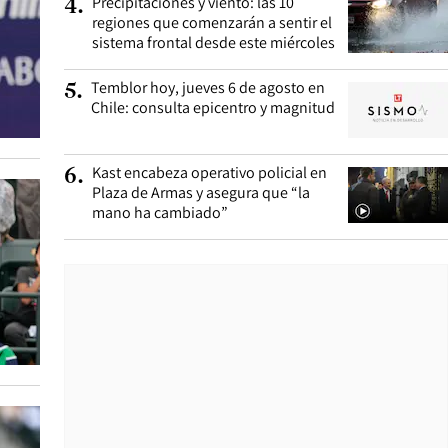
Precipitaciones y viento: las 10
4
.
regiones que comenzarán a sentir el
sistema frontal desde este miércoles
Temblor hoy, jueves 6 de agosto en
5
.
Chile: consulta epicentro y magnitud
Kast encabeza operativo policial en
6
.
Plaza de Armas y asegura que “la
mano ha cambiado”