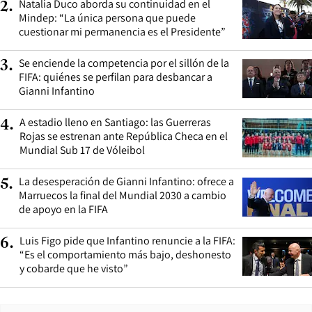
Natalia Duco aborda su continuidad en el
2
.
Mindep: “La única persona que puede
cuestionar mi permanencia es el Presidente”
Se enciende la competencia por el sillón de la
3
.
FIFA: quiénes se perfilan para desbancar a
Gianni Infantino
A estadio lleno en Santiago: las Guerreras
4
.
Rojas se estrenan ante República Checa en el
Mundial Sub 17 de Vóleibol
La desesperación de Gianni Infantino: ofrece a
5
.
Marruecos la final del Mundial 2030 a cambio
de apoyo en la FIFA
Luis Figo pide que Infantino renuncie a la FIFA:
6
.
“Es el comportamiento más bajo, deshonesto
y cobarde que he visto”