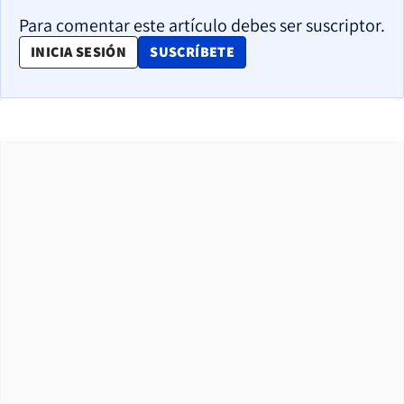
Para comentar este artículo debes ser suscriptor.
OPENS IN NEW WINDOW
INICIA SESIÓN
SUSCRÍBETE