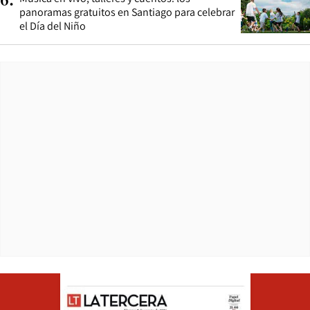
6
.
panoramas gratuitos en Santiago para celebrar
el Día del Niño
Opens in ne