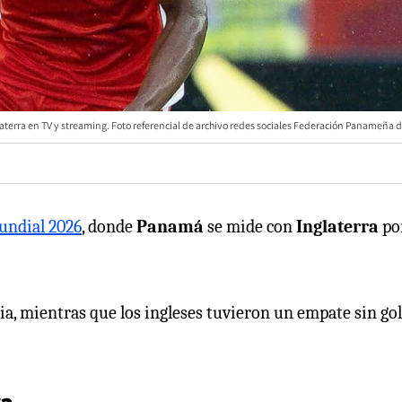
aterra en TV y streaming. Foto referencial de archivo redes sociales Federación Panameña 
ndial 2026
, donde
Panamá
se mide con
Inglaterra
por
ia, mientras que los ingleses tuvieron un empate sin go
ra