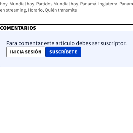
hoy
Mundial hoy
Partidos Mundial hoy
Panamá
Inglaterra
Panamá
en streaming
Horario
Quién transmite
COMENTARIOS
Para comentar este artículo debes ser suscriptor.
OPENS IN NEW WINDOW
INICIA SESIÓN
SUSCRÍBETE