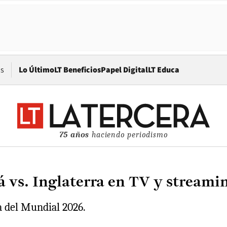
Opens in new window
os
Lo Último
LT Beneficios
Papel Digital
LT Educa
75 años
haciendo periodismo
 vs. Inglaterra en TV y streami
a del Mundial 2026.