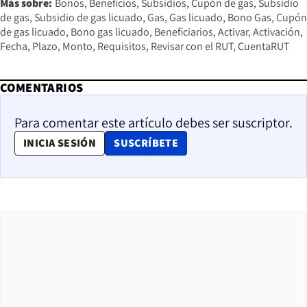
Más sobre:
Bonos
Beneficios
Subsidios
Cupón de gas
Subsidio
de gas
Subsidio de gas licuado
Gas
Gas licuado
Bono Gas
Cupón
de gas licuado
Bono gas licuado
Beneficiarios
Activar
Activación
Fecha
Plazo
Monto
Requisitos
Revisar con el RUT
CuentaRUT
COMENTARIOS
Para comentar este artículo debes ser suscriptor.
OPENS IN NEW WINDOW
INICIA SESIÓN
SUSCRÍBETE